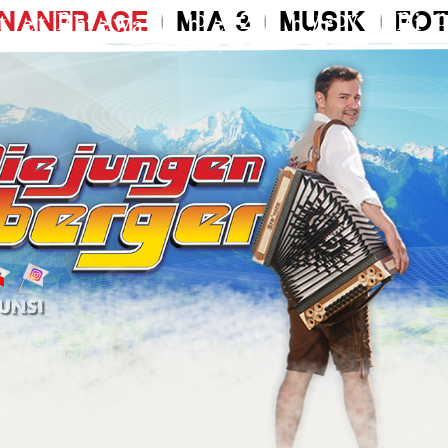
INANFRAGE
MIA 3
MUSIK
FO